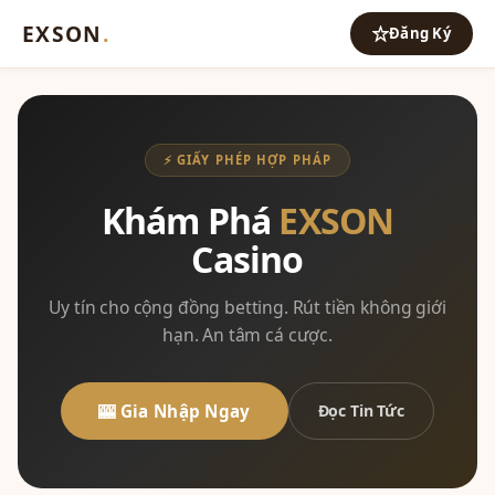
EXSON
.
Đăng Ký
⚡ GIẤY PHÉP HỢP PHÁP
Khám Phá
EXSON
Casino
Uy tín cho cộng đồng betting. Rút tiền không giới
hạn. An tâm cá cược.
🎰 Gia Nhập Ngay
Đọc Tin Tức