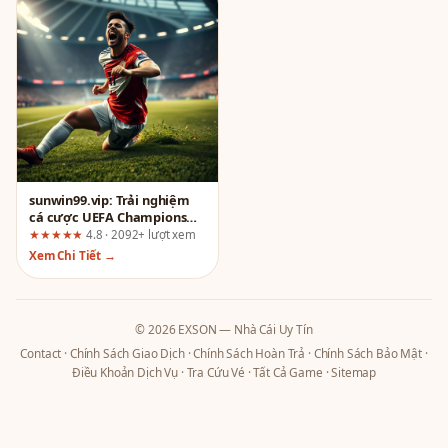
sunwin99.vip: Trải nghiệm
cá cược UEFA Champions
League dưới góc nhìn người
★★★★★
4.8 · 2092+ lượt xem
dùng lâu năm
Xem Chi Tiết →
© 2026 EXSON — Nhà Cái Uy Tín
Contact
·
Chính Sách Giao Dịch
·
Chính Sách Hoàn Trả
·
Chính Sách Bảo Mật
·
Điều Khoản Dịch Vụ
·
Tra Cứu Vé
·
Tất Cả Game
·
Sitemap