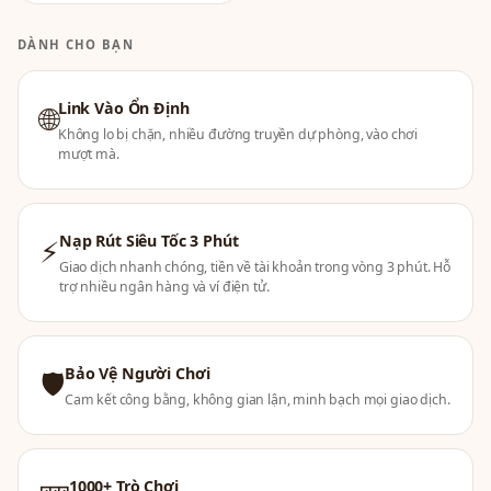
DÀNH CHO BẠN
Link Vào Ổn Định
🌐
Không lo bị chặn, nhiều đường truyền dự phòng, vào chơi
mượt mà.
Nạp Rút Siêu Tốc 3 Phút
⚡
Giao dịch nhanh chóng, tiền về tài khoản trong vòng 3 phút. Hỗ
trợ nhiều ngân hàng và ví điện tử.
Bảo Vệ Người Chơi
🛡
Cam kết công bằng, không gian lận, minh bạch mọi giao dịch.
1000+ Trò Chơi