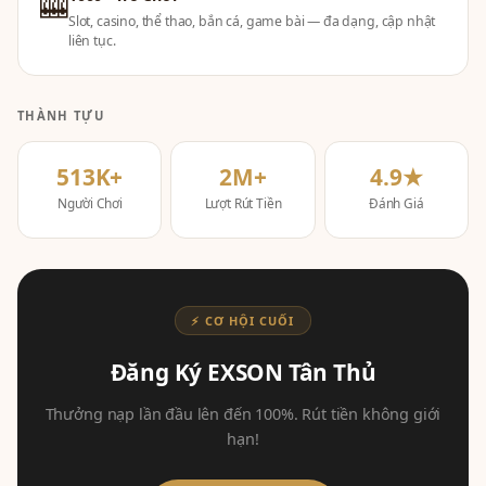
🎰
Slot, casino, thể thao, bắn cá, game bài — đa dạng, cập nhật
liên tục.
THÀNH TỰU
513K+
2M+
4.9★
Người Chơi
Lượt Rút Tiền
Đánh Giá
⚡ CƠ HỘI CUỐI
Đăng Ký EXSON Tân Thủ
Thưởng nạp lần đầu lên đến 100%. Rút tiền không giới
hạn!