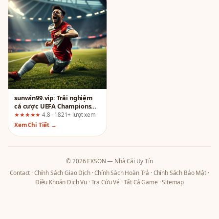
sunwin99.vip: Trải nghiệm
cá cược UEFA Champions
League dưới góc nhìn người
★★★★★
4.8 · 1821+ lượt xem
dùng lâu năm
Xem Chi Tiết →
© 2026 EXSON — Nhà Cái Uy Tín
Contact
·
Chính Sách Giao Dịch
·
Chính Sách Hoàn Trả
·
Chính Sách Bảo Mật
·
Điều Khoản Dịch Vụ
·
Tra Cứu Vé
·
Tất Cả Game
·
Sitemap