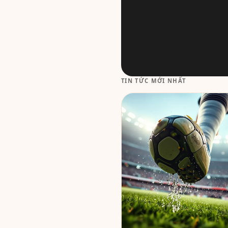
TIN TỨC MỚI NHẤT