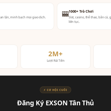
1000+ Trò Chơi
🎰
n lận, minh bạch mọi giao dịch.
Slot, casino, thể thao, bắn cá
liên tục.
2M+
Lượt Rút Tiền
⚡ CƠ HỘI CUỐI
Đăng Ký EXSON Tân Thủ