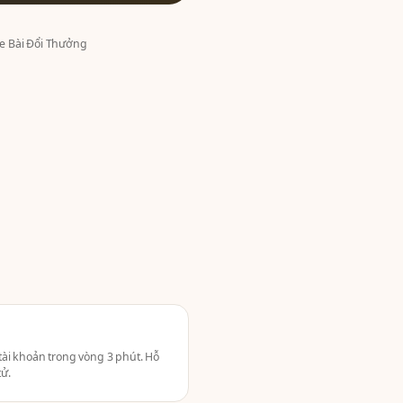
 Bài Đổi Thưởng
tài khoản trong vòng 3 phút. Hỗ
tử.