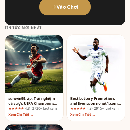
Vào Chơi
TIN TỨC MỚI NHẤT
sunwin99.vip: Trải nghiệm
Best Lottery Promotions
cá cược UEFA Champions
and Events on nohut1.com:
League dưới góc nhìn người
A Critical Breakdown for
★★★★★
4.8 · 2720+ lượt xem
★★★★★
4.8 · 2915+ lượt xem
dùng lâu năm
New, Regular, and Small-
Xem Chi Tiết →
Xem Chi Tiết →
Bankroll Players