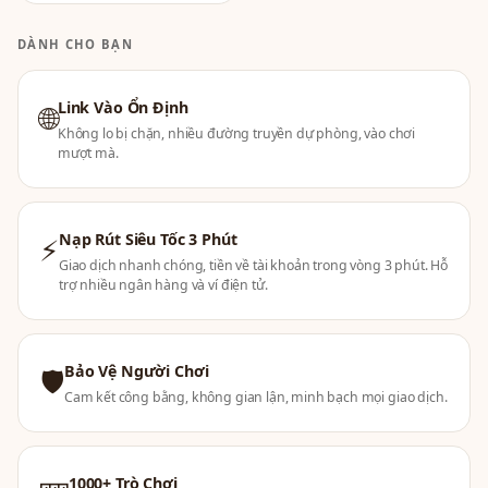
DÀNH CHO BẠN
Link Vào Ổn Định
🌐
Không lo bị chặn, nhiều đường truyền dự phòng, vào chơi
mượt mà.
Nạp Rút Siêu Tốc 3 Phút
⚡
Giao dịch nhanh chóng, tiền về tài khoản trong vòng 3 phút. Hỗ
trợ nhiều ngân hàng và ví điện tử.
Bảo Vệ Người Chơi
🛡
Cam kết công bằng, không gian lận, minh bạch mọi giao dịch.
1000+ Trò Chơi