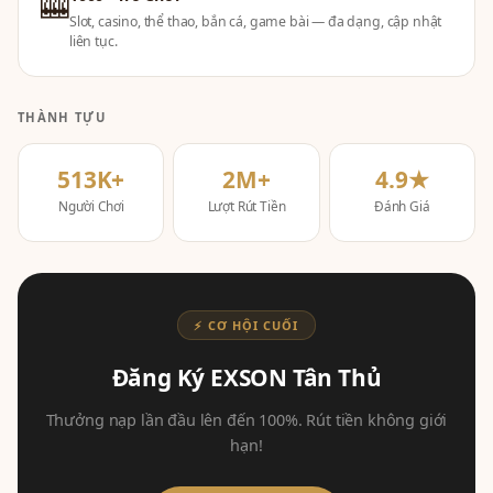
🎰
Slot, casino, thể thao, bắn cá, game bài — đa dạng, cập nhật
liên tục.
THÀNH TỰU
513K+
2M+
4.9★
Người Chơi
Lượt Rút Tiền
Đánh Giá
⚡ CƠ HỘI CUỐI
Đăng Ký EXSON Tân Thủ
Thưởng nạp lần đầu lên đến 100%. Rút tiền không giới
hạn!