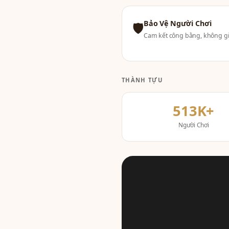
Bảo Vệ Người Chơi
🛡
Cam kết công bằng, không gia
THÀNH TỰU
513K+
Người Chơi