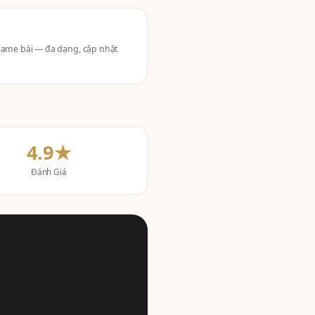
, game bài — đa dạng, cập nhật
4.9★
Đánh Giá