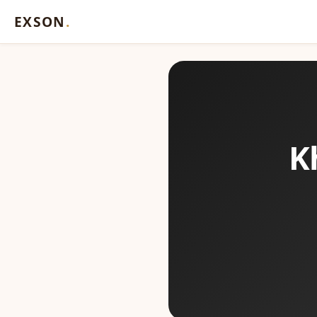
EXSON
.
K