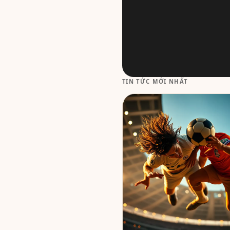
TIN TỨC MỚI NHẤT