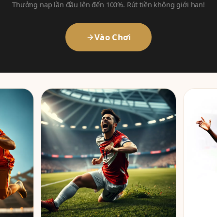
Thưởng nạp lần đầu lên đến 100%. Rút tiền không giới hạn!
Vào Chơi