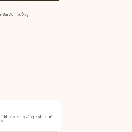
 Bài Đổi Thưởng
tài khoản trong vòng 3 phút. Hỗ
tử.