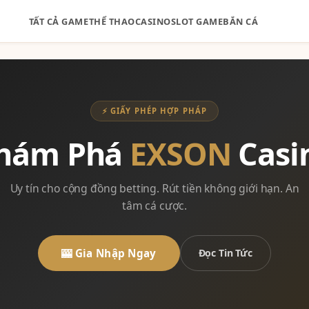
TẤT CẢ GAME
THỂ THAO
CASINO
SLOT GAME
BẮN CÁ
⚡ GIẤY PHÉP HỢP PHÁP
hám Phá
EXSON
Casi
Uy tín cho cộng đồng betting. Rút tiền không giới hạn. An
tâm cá cược.
🎰 Gia Nhập Ngay
Đọc Tin Tức