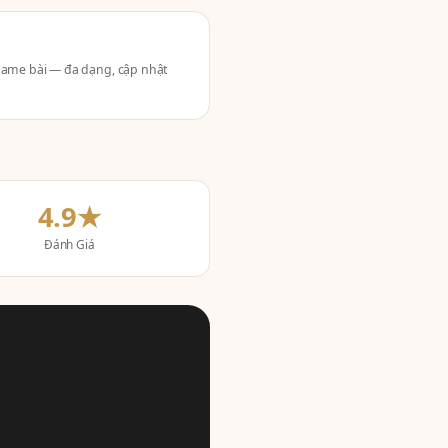
, game bài — đa dạng, cập nhật
4.9★
Đánh Giá