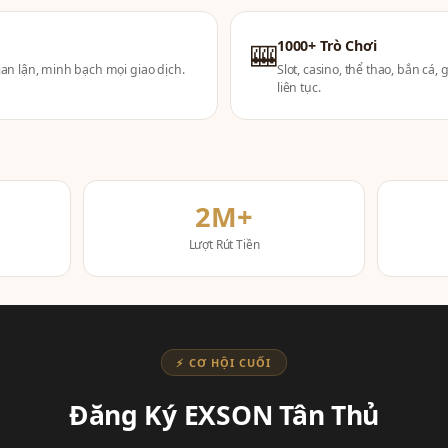
1000+ Trò Chơi
🎰
n lận, minh bạch mọi giao dịch.
Slot, casino, thể thao, bắn cá
liên tục.
2M+
Lượt Rút Tiền
⚡ CƠ HỘI CUỐI
Đăng Ký EXSON Tân Thủ