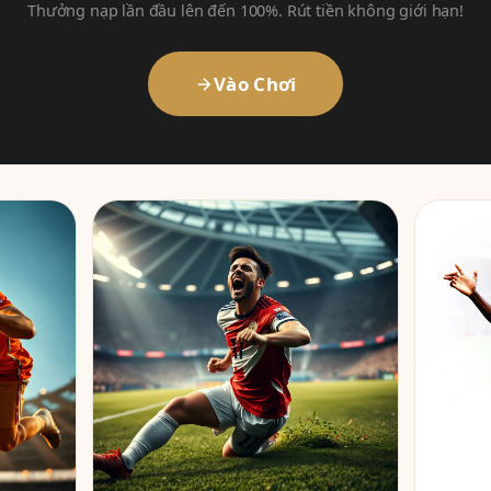
Thưởng nạp lần đầu lên đến 100%. Rút tiền không giới hạn!
Vào Chơi