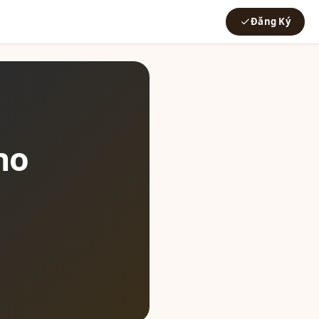
Đăng Ký
no