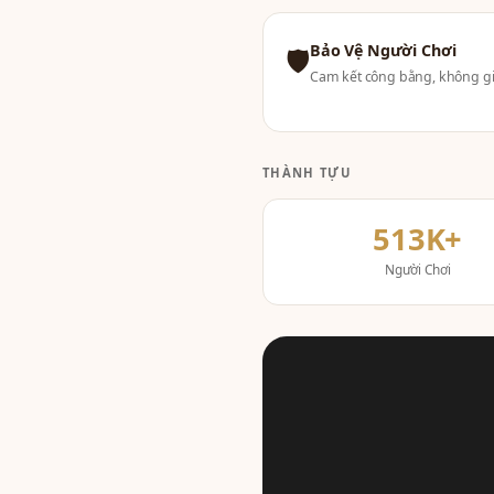
Bảo Vệ Người Chơi
🛡
Cam kết công bằng, không gia
THÀNH TỰU
513K+
Người Chơi