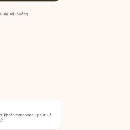
 Bài Đổi Thưởng
tài khoản trong vòng 3 phút. Hỗ
tử.