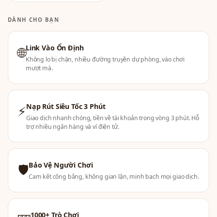
DÀNH CHO BẠN
Link Vào Ổn Định
🌐
Không lo bị chặn, nhiều đường truyền dự phòng, vào chơi
mượt mà.
Nạp Rút Siêu Tốc 3 Phút
⚡
Giao dịch nhanh chóng, tiền về tài khoản trong vòng 3 phút. Hỗ
trợ nhiều ngân hàng và ví điện tử.
Bảo Vệ Người Chơi
🛡
Cam kết công bằng, không gian lận, minh bạch mọi giao dịch.
1000+ Trò Chơi