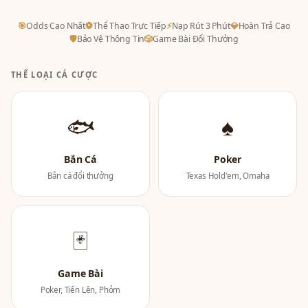
🎯
Odds Cao Nhất
⚽
Thể Thao Trực Tiếp
⚡
Nạp Rút 3 Phút
💎
Hoàn Trả Cao
🛡
Bảo Vệ Thông Tin
🎲
Game Bài Đổi Thưởng
THỂ LOẠI CÁ CƯỢC
🐟
♠
Bắn Cá
Poker
Bắn cá đổi thưởng
Texas Hold'em, Omaha
🃏
Game Bài
Poker, Tiến Lên, Phỏm