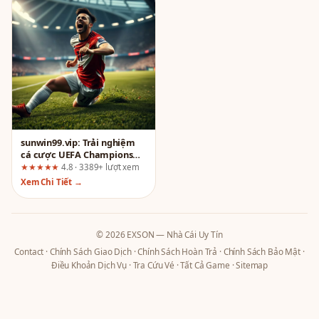
sunwin99.vip: Trải nghiệm
cá cược UEFA Champions
League dưới góc nhìn người
★★★★★
4.8 · 3389+ lượt xem
dùng lâu năm
Xem Chi Tiết →
© 2026 EXSON — Nhà Cái Uy Tín
Contact
·
Chính Sách Giao Dịch
·
Chính Sách Hoàn Trả
·
Chính Sách Bảo Mật
·
Điều Khoản Dịch Vụ
·
Tra Cứu Vé
·
Tất Cả Game
·
Sitemap