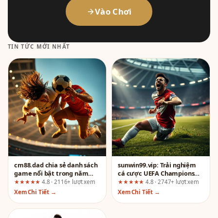
Vào Chơi
TIN TỨC MỚI NHẤT
cm88.dad chia sẻ danh sách
sunwin99.vip: Trải nghiệm
game nổi bật trong năm
cá cược UEFA Champions
2026: những điều cần kiểm
League dưới góc nhìn người
★★★★★
4.8 · 2116+ lượt xem
★★★★★
4.8 · 2747+ lượt xem
chứng trước khi tin
dùng lâu năm
Xem Chi Tiết →
Xem Chi Tiết →