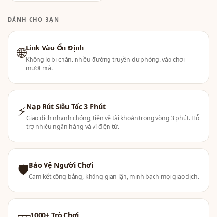
DÀNH CHO BẠN
Link Vào Ổn Định
🌐
Không lo bị chặn, nhiều đường truyền dự phòng, vào chơi
mượt mà.
Nạp Rút Siêu Tốc 3 Phút
⚡
Giao dịch nhanh chóng, tiền về tài khoản trong vòng 3 phút. Hỗ
trợ nhiều ngân hàng và ví điện tử.
Bảo Vệ Người Chơi
🛡
Cam kết công bằng, không gian lận, minh bạch mọi giao dịch.
1000+ Trò Chơi