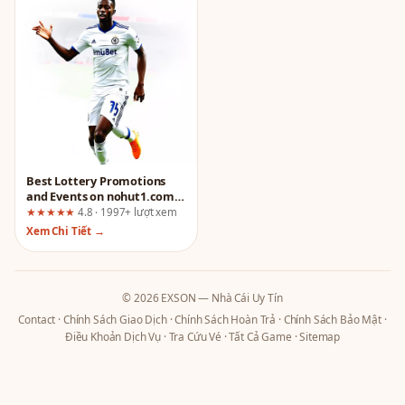
Best Lottery Promotions
and Events on nohut1.com:
A Critical Breakdown for
★★★★★
4.8 · 1997+ lượt xem
New, Regular, and Small-
Xem Chi Tiết →
Bankroll Players
© 2026 EXSON — Nhà Cái Uy Tín
Contact
·
Chính Sách Giao Dịch
·
Chính Sách Hoàn Trả
·
Chính Sách Bảo Mật
·
Điều Khoản Dịch Vụ
·
Tra Cứu Vé
·
Tất Cả Game
·
Sitemap