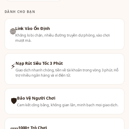
DÀNH CHO BẠN
Link Vào Ổn Định
🌐
Không lo bị chặn, nhiều đường truyền dự phòng, vào chơi
mượt mà.
Nạp Rút Siêu Tốc 3 Phút
⚡
Giao dịch nhanh chóng, tiền về tài khoản trong vòng 3 phút. Hỗ
trợ nhiều ngân hàng và ví điện tử.
Bảo Vệ Người Chơi
🛡
Cam kết công bằng, không gian lận, minh bạch mọi giao dịch.
1000+ Trò Chơi