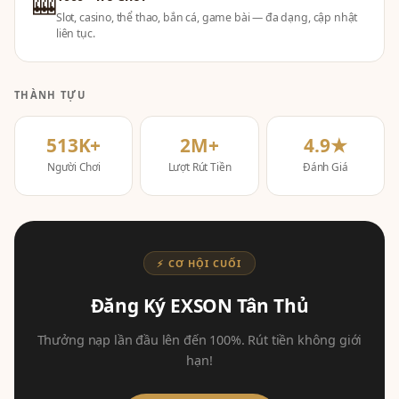
🎰
Slot, casino, thể thao, bắn cá, game bài — đa dạng, cập nhật
liên tục.
THÀNH TỰU
513K+
2M+
4.9★
Người Chơi
Lượt Rút Tiền
Đánh Giá
⚡ CƠ HỘI CUỐI
Đăng Ký EXSON Tân Thủ
Thưởng nạp lần đầu lên đến 100%. Rút tiền không giới
hạn!