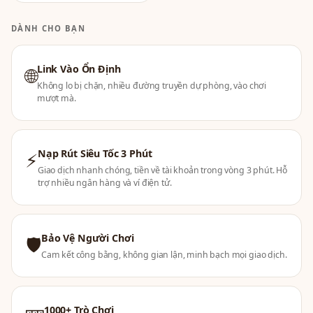
DÀNH CHO BẠN
Link Vào Ổn Định
🌐
Không lo bị chặn, nhiều đường truyền dự phòng, vào chơi
mượt mà.
Nạp Rút Siêu Tốc 3 Phút
⚡
Giao dịch nhanh chóng, tiền về tài khoản trong vòng 3 phút. Hỗ
trợ nhiều ngân hàng và ví điện tử.
Bảo Vệ Người Chơi
🛡
Cam kết công bằng, không gian lận, minh bạch mọi giao dịch.
1000+ Trò Chơi