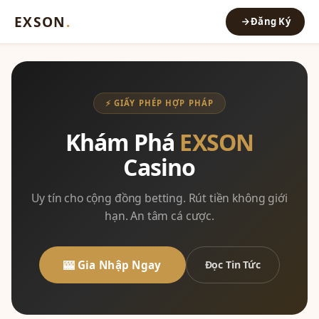
EXSON
.
Đăng Ký
⚡ GIẤY PHÉP HỢP PHÁP
Khám Phá
EXSON
Casino
Uy tín cho cộng đồng betting. Rút tiền không giới
hạn. An tâm cá cược.
🎰 Gia Nhập Ngay
Đọc Tin Tức