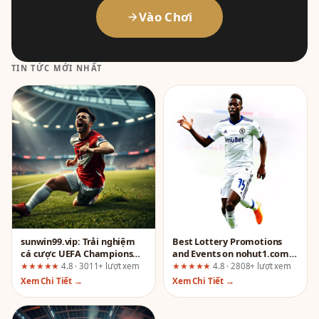
Vào Chơi
TIN TỨC MỚI NHẤT
sunwin99.vip: Trải nghiệm
Best Lottery Promotions
cá cược UEFA Champions
and Events on nohut1.com:
League dưới góc nhìn người
A Critical Breakdown for
★★★★★
4.8 · 3011+ lượt xem
★★★★★
4.8 · 2808+ lượt xem
dùng lâu năm
New, Regular, and Small-
Xem Chi Tiết →
Xem Chi Tiết →
Bankroll Players