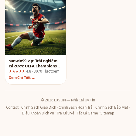
sunwin99.vip: Trải nghiệm
cá cược UEFA Champions
League dưới góc nhìn người
★★★★★
4.8 · 3070+ lượt xem
dùng lâu năm
Xem Chi Tiết →
© 2026 EXSON — Nhà Cái Uy Tín
Contact
·
Chính Sách Giao Dịch
·
Chính Sách Hoàn Trả
·
Chính Sách Bảo Mật
·
Điều Khoản Dịch Vụ
·
Tra Cứu Vé
·
Tất Cả Game
·
Sitemap