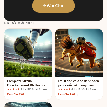
Vào Chơi
TIN TỨC MỚI NHẤT
Complete Virtual
cm88.dad chia sẻ danh sách
Entertainment Platforms
game nổi bật trong năm
with cm88.dad: A User
2026: những điều cần kiểm
★★★★★
4.8 · 1869+ lượt xem
★★★★★
4.8 · 1960+ lượt xem
Experience Audit
chứng trước khi tin
Xem Chi Tiết →
Xem Chi Tiết →