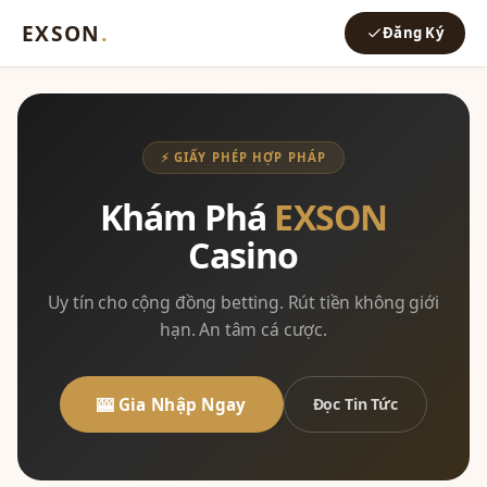
EXSON
.
Đăng Ký
⚡ GIẤY PHÉP HỢP PHÁP
Khám Phá
EXSON
Casino
Uy tín cho cộng đồng betting. Rút tiền không giới
hạn. An tâm cá cược.
🎰 Gia Nhập Ngay
Đọc Tin Tức