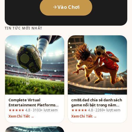
Vào Chơi
TIN TỨC MỚI NHẤT
Complete Virtual
cm88.dad chia sẻ danh sách
Entertainment Platforms
game nổi bật trong năm
with cm88.dad: A User
2026: những điều cần kiểm
★★★★★
4.8 · 3103+ lượt xem
★★★★★
4.8 · 2269+ lượt xem
Experience Audit
chứng trước khi tin
Xem Chi Tiết →
Xem Chi Tiết →