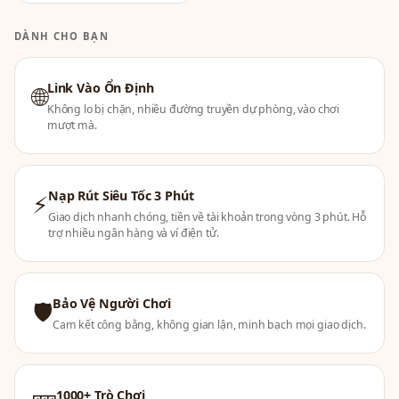
DÀNH CHO BẠN
Link Vào Ổn Định
🌐
Không lo bị chặn, nhiều đường truyền dự phòng, vào chơi
mượt mà.
Nạp Rút Siêu Tốc 3 Phút
⚡
Giao dịch nhanh chóng, tiền về tài khoản trong vòng 3 phút. Hỗ
trợ nhiều ngân hàng và ví điện tử.
Bảo Vệ Người Chơi
🛡
Cam kết công bằng, không gian lận, minh bạch mọi giao dịch.
1000+ Trò Chơi