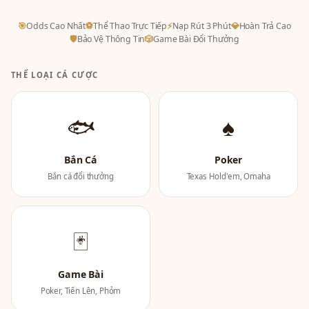
🎯
Odds Cao Nhất
⚽
Thể Thao Trực Tiếp
⚡
Nạp Rút 3 Phút
💎
Hoàn Trả Cao
🛡
Bảo Vệ Thông Tin
🎲
Game Bài Đổi Thưởng
THỂ LOẠI CÁ CƯỢC
🐟
♠
Bắn Cá
Poker
Bắn cá đổi thưởng
Texas Hold'em, Omaha
🃏
Game Bài
Poker, Tiến Lên, Phỏm