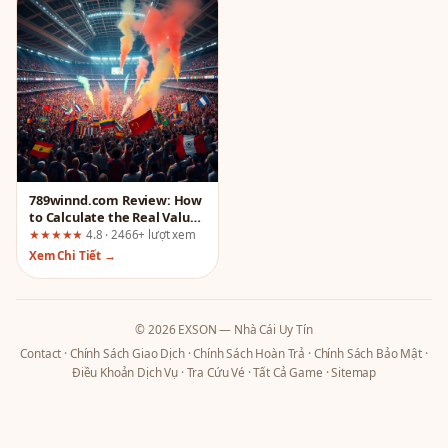
789winnd.com Review: How
to Calculate the Real Value
of Casino Bonuses After
★★★★★
4.8 · 2466+ lượt xem
Wagering
Xem Chi Tiết →
© 2026 EXSON — Nhà Cái Uy Tín
Contact
·
Chính Sách Giao Dịch
·
Chính Sách Hoàn Trả
·
Chính Sách Bảo Mật
·
Điều Khoản Dịch Vụ
·
Tra Cứu Vé
·
Tất Cả Game
·
Sitemap