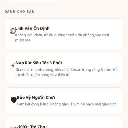
DÀNH CHO BẠN
Link Vào Ổn Định
🌐
Không lo bị chặn, nhiều đường truyền dự phòng, vào chơi
mượt mà.
Nạp Rút Siêu Tốc 3 Phút
⚡
Giao dịch nhanh chóng, tiền về tài khoản trong vòng 3 phút. Hỗ
trợ nhiều ngân hàng và ví điện tử.
Bảo Vệ Người Chơi
🛡
Cam kết công bằng, không gian lận, minh bạch mọi giao dịch.
1000+ Trò Chơi