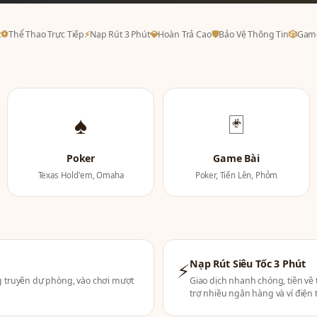
t
⚽
Thể Thao Trực Tiếp
⚡
Nạp Rút 3 Phút
💎
Hoàn Trả Cao
🛡
Bảo Vệ Thông Tin
🎲
Game
♠
🃏
Poker
Game Bài
Texas Hold'em, Omaha
Poker, Tiến Lên, Phỏm
Nạp Rút Siêu Tốc 3 Phút
⚡
g truyền dự phòng, vào chơi mượt
Giao dịch nhanh chóng, tiền về 
trợ nhiều ngân hàng và ví điện 