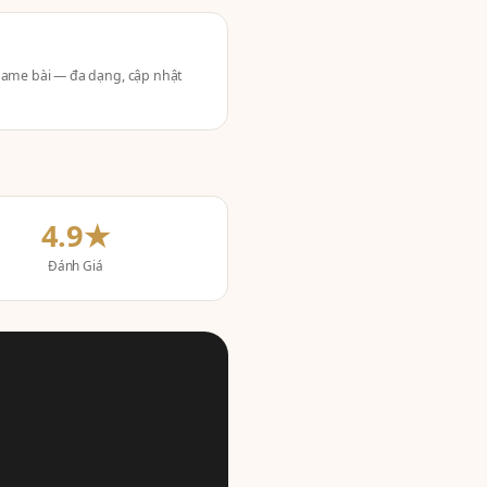
, game bài — đa dạng, cập nhật
4.9★
Đánh Giá