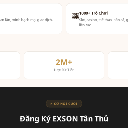
1000+ Trò Chơi
🎰
n lận, minh bạch mọi giao dịch.
Slot, casino, thể thao, bắn cá
liên tục.
2M+
Lượt Rút Tiền
⚡ CƠ HỘI CUỐI
Đăng Ký EXSON Tân Thủ