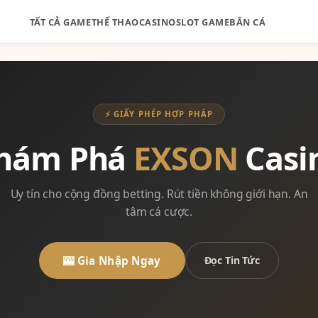
TẤT CẢ GAME
THỂ THAO
CASINO
SLOT GAME
BẮN CÁ
⚡ GIẤY PHÉP HỢP PHÁP
hám Phá
EXSON
Casi
Uy tín cho cộng đồng betting. Rút tiền không giới hạn. An
tâm cá cược.
🎰 Gia Nhập Ngay
Đọc Tin Tức