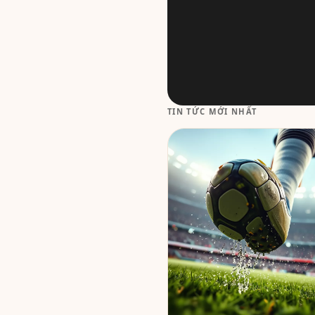
TIN TỨC MỚI NHẤT