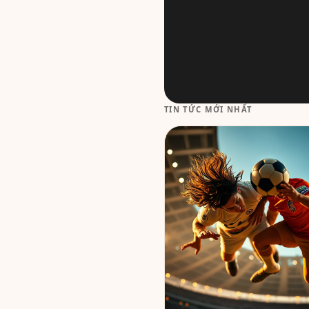
TIN TỨC MỚI NHẤT