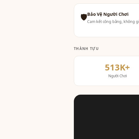
Bảo Vệ Người Chơi
🛡
Cam kết công bằng, không gia
THÀNH TỰU
513K+
Người Chơi