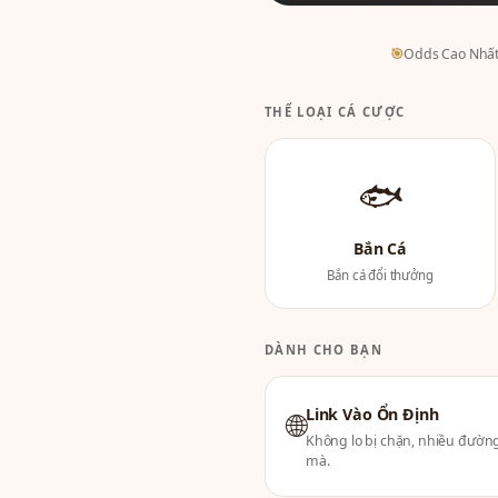
🎯
Odds Cao Nhấ
THỂ LOẠI CÁ CƯỢC
🐟
Bắn Cá
Bắn cá đổi thưởng
DÀNH CHO BẠN
Link Vào Ổn Định
🌐
Không lo bị chặn, nhiều đườn
mà.