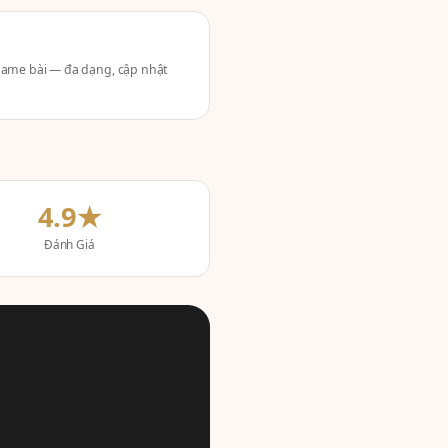
, game bài — đa dạng, cập nhật
4.9★
Đánh Giá