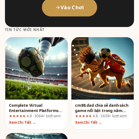
Vào Chơi
TIN TỨC MỚI NHẤT
Complete Virtual
cm88.dad chia sẻ danh sách
Entertainment Platforms
game nổi bật trong năm
with cm88.dad: A User
2026: những điều cần kiểm
★★★★★
4.8 · 3064+ lượt xem
★★★★★
4.8 · 2439+ lượt xem
Experience Audit
chứng trước khi tin
Xem Chi Tiết →
Xem Chi Tiết →