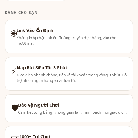
DÀNH CHO BẠN
Link Vào Ổn Định
🌐
Không lo bị chặn, nhiều đường truyền dự phòng, vào chơi
mượt mà.
Nạp Rút Siêu Tốc 3 Phút
⚡
Giao dịch nhanh chóng, tiền về tài khoản trong vòng 3 phút. Hỗ
trợ nhiều ngân hàng và ví điện tử.
Bảo Vệ Người Chơi
🛡
Cam kết công bằng, không gian lận, minh bạch mọi giao dịch.
1000+ Trò Chơi