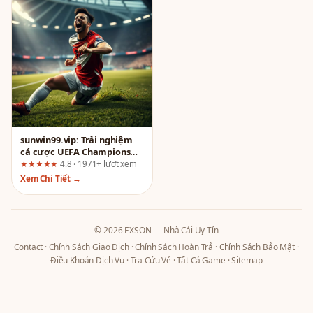
sunwin99.vip: Trải nghiệm
cá cược UEFA Champions
League dưới góc nhìn người
★★★★★
4.8 · 1971+ lượt xem
dùng lâu năm
Xem Chi Tiết →
© 2026 EXSON — Nhà Cái Uy Tín
Contact
·
Chính Sách Giao Dịch
·
Chính Sách Hoàn Trả
·
Chính Sách Bảo Mật
·
Điều Khoản Dịch Vụ
·
Tra Cứu Vé
·
Tất Cả Game
·
Sitemap