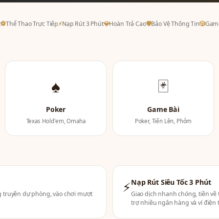
t
⚽
Thể Thao Trực Tiếp
⚡
Nạp Rút 3 Phút
💎
Hoàn Trả Cao
🛡
Bảo Vệ Thông Tin
🎲
Game
♠
🃏
Poker
Game Bài
Texas Hold'em, Omaha
Poker, Tiến Lên, Phỏm
Nạp Rút Siêu Tốc 3 Phút
⚡
g truyền dự phòng, vào chơi mượt
Giao dịch nhanh chóng, tiền về 
trợ nhiều ngân hàng và ví điện 