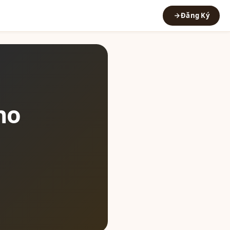
Đăng Ký
no