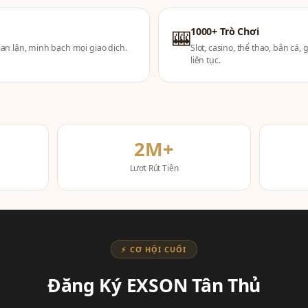
1000+ Trò Chơi
🎰
n lận, minh bạch mọi giao dịch.
Slot, casino, thể thao, bắn cá
liên tục.
2M+
Lượt Rút Tiền
⚡ CƠ HỘI CUỐI
Đăng Ký EXSON Tân Thủ