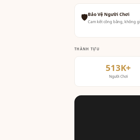
Bảo Vệ Người Chơi
🛡
Cam kết công bằng, không gia
THÀNH TỰU
513K+
Người Chơi