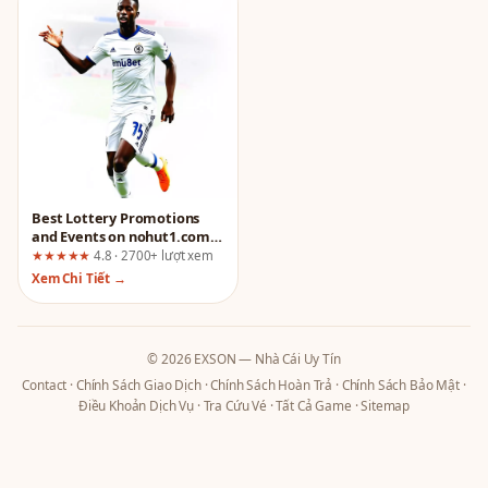
Best Lottery Promotions
and Events on nohut1.com:
A Critical Breakdown for
★★★★★
4.8 · 2700+ lượt xem
New, Regular, and Small-
Xem Chi Tiết →
Bankroll Players
© 2026 EXSON — Nhà Cái Uy Tín
Contact
·
Chính Sách Giao Dịch
·
Chính Sách Hoàn Trả
·
Chính Sách Bảo Mật
·
Điều Khoản Dịch Vụ
·
Tra Cứu Vé
·
Tất Cả Game
·
Sitemap