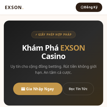
EXSON
.
Đăng Ký
⚡ GIẤY PHÉP HỢP PHÁP
Khám Phá
EXSON
Casino
Uy tín cho cộng đồng betting. Rút tiền không giới
hạn. An tâm cá cược.
🎰 Gia Nhập Ngay
Đọc Tin Tức