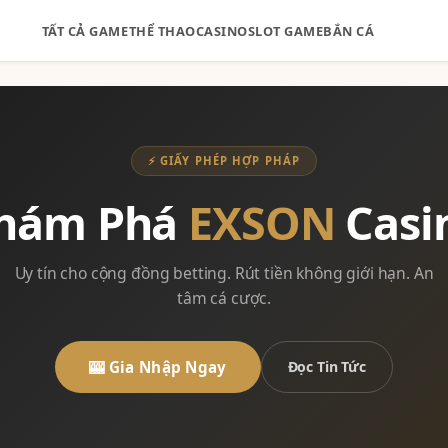
TẤT CẢ GAME
THỂ THAO
CASINO
SLOT GAME
BẮN CÁ
⚡ GIẤY PHÉP HỢP PHÁP
hám Phá
EXSON
Casi
Uy tín cho cộng đồng betting. Rút tiền không giới hạn. An
tâm cá cược.
🎰 Gia Nhập Ngay
Đọc Tin Tức