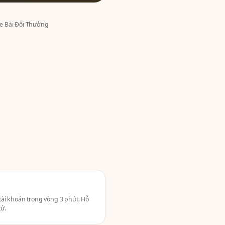
 Bài Đổi Thưởng
tài khoản trong vòng 3 phút. Hỗ
tử.