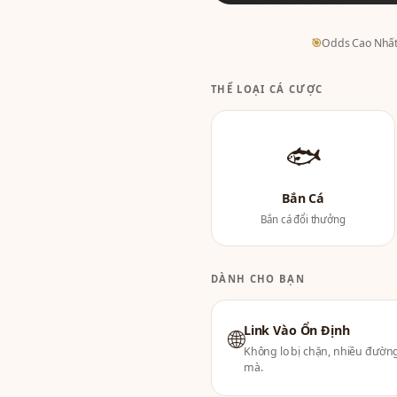
🎯
Odds Cao Nhấ
THỂ LOẠI CÁ CƯỢC
🐟
Bắn Cá
Bắn cá đổi thưởng
DÀNH CHO BẠN
Link Vào Ổn Định
🌐
Không lo bị chặn, nhiều đườn
mà.