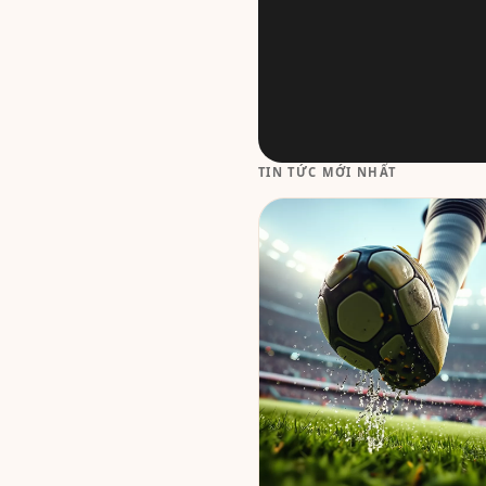
TIN TỨC MỚI NHẤT