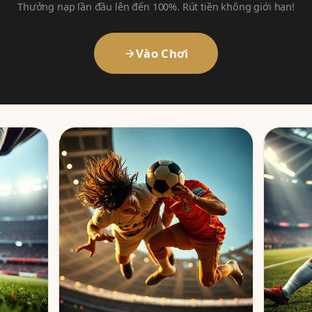
Thưởng nạp lần đầu lên đến 100%. Rút tiền không giới hạn!
Vào Chơi