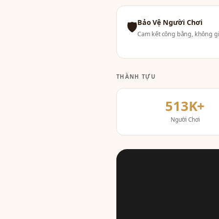
Bảo Vệ Người Chơi
🛡
Cam kết công bằng, không gia
THÀNH TỰU
513K+
Người Chơi