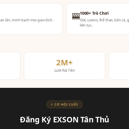
1000+ Trò Chơi
🎰
n lận, minh bạch mọi giao dịch.
Slot, casino, thể thao, bắn cá
liên tục.
2M+
Lượt Rút Tiền
⚡ CƠ HỘI CUỐI
Đăng Ký EXSON Tân Thủ