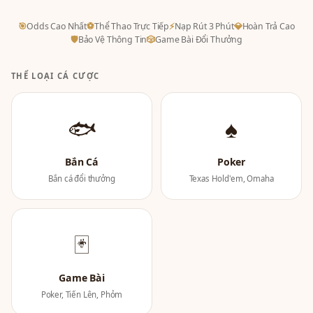
🎯
Odds Cao Nhất
⚽
Thể Thao Trực Tiếp
⚡
Nạp Rút 3 Phút
💎
Hoàn Trả Cao
🛡
Bảo Vệ Thông Tin
🎲
Game Bài Đổi Thưởng
THỂ LOẠI CÁ CƯỢC
🐟
♠
Bắn Cá
Poker
Bắn cá đổi thưởng
Texas Hold'em, Omaha
🃏
Game Bài
Poker, Tiến Lên, Phỏm