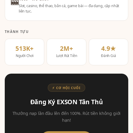
🎰
Slot, casino, thể thao, bắn cá, game bài — đa dạng, cập nhật
liên tục.
THÀNH TỰU
513K+
2M+
4.9★
Người Chơi
Lượt Rút Tiền
Đánh Giá
⚡ CƠ HỘI CUỐI
Đăng Ký EXSON Tân Thủ
Thưởng nạp lần đầu lên đến 100%. Rút tiền không giới
hạn!