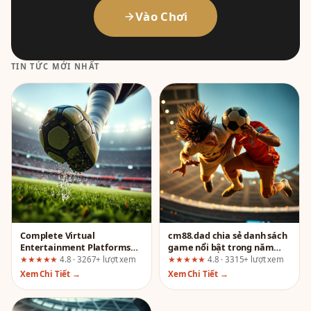
Vào Chơi
TIN TỨC MỚI NHẤT
Complete Virtual
cm88.dad chia sẻ danh sách
Entertainment Platforms
game nổi bật trong năm
with cm88.dad: A User
2026: những điều cần kiểm
★★★★★
4.8 · 3267+ lượt xem
★★★★★
4.8 · 3315+ lượt xem
Experience Audit
chứng trước khi tin
Xem Chi Tiết →
Xem Chi Tiết →