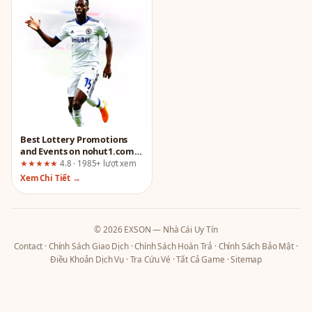
Best Lottery Promotions
and Events on nohut1.com:
A Critical Breakdown for
★★★★★
4.8 · 1985+ lượt xem
New, Regular, and Small-
Xem Chi Tiết →
Bankroll Players
© 2026 EXSON — Nhà Cái Uy Tín
Contact
·
Chính Sách Giao Dịch
·
Chính Sách Hoàn Trả
·
Chính Sách Bảo Mật
·
Điều Khoản Dịch Vụ
·
Tra Cứu Vé
·
Tất Cả Game
·
Sitemap