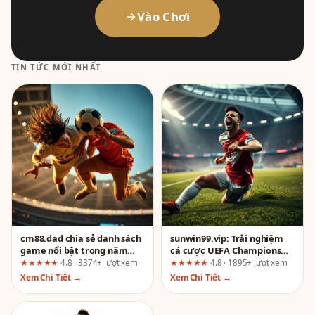
Vào Chơi
TIN TỨC MỚI NHẤT
cm88.dad chia sẻ danh sách
sunwin99.vip: Trải nghiệm
game nổi bật trong năm
cá cược UEFA Champions
2026: những điều cần kiểm
League dưới góc nhìn người
★★★★★
4.8 · 3374+ lượt xem
★★★★★
4.8 · 1895+ lượt xem
chứng trước khi tin
dùng lâu năm
Xem Chi Tiết →
Xem Chi Tiết →