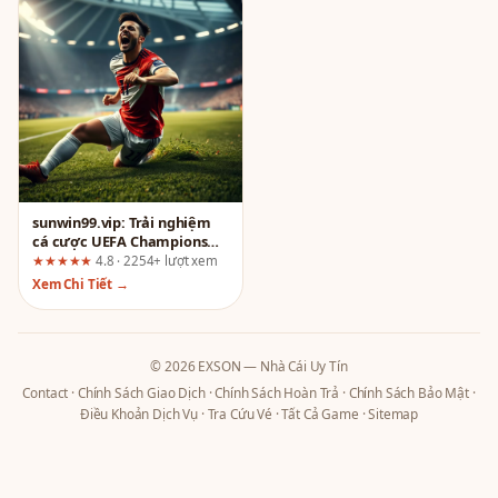
sunwin99.vip: Trải nghiệm
cá cược UEFA Champions
League dưới góc nhìn người
★★★★★
4.8 · 2254+ lượt xem
dùng lâu năm
Xem Chi Tiết →
© 2026 EXSON — Nhà Cái Uy Tín
Contact
·
Chính Sách Giao Dịch
·
Chính Sách Hoàn Trả
·
Chính Sách Bảo Mật
·
Điều Khoản Dịch Vụ
·
Tra Cứu Vé
·
Tất Cả Game
·
Sitemap