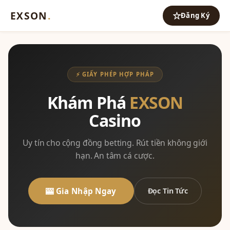
EXSON
.
Đăng Ký
⚡ GIẤY PHÉP HỢP PHÁP
Khám Phá
EXSON
Casino
Uy tín cho cộng đồng betting. Rút tiền không giới
hạn. An tâm cá cược.
🎰 Gia Nhập Ngay
Đọc Tin Tức