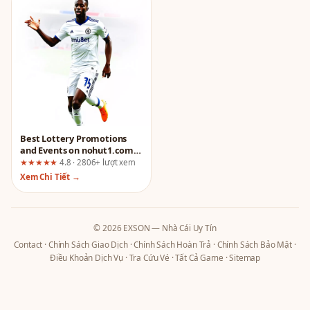
Best Lottery Promotions
and Events on nohut1.com:
A Critical Breakdown for
★★★★★
4.8 · 2806+ lượt xem
New, Regular, and Small-
Xem Chi Tiết →
Bankroll Players
© 2026 EXSON — Nhà Cái Uy Tín
Contact
·
Chính Sách Giao Dịch
·
Chính Sách Hoàn Trả
·
Chính Sách Bảo Mật
·
Điều Khoản Dịch Vụ
·
Tra Cứu Vé
·
Tất Cả Game
·
Sitemap