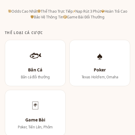
🎯
Odds Cao Nhất
⚽
Thể Thao Trực Tiếp
⚡
Nạp Rút 3 Phút
💎
Hoàn Trả Cao
🛡
Bảo Vệ Thông Tin
🎲
Game Bài Đổi Thưởng
THỂ LOẠI CÁ CƯỢC
🐟
♠
Bắn Cá
Poker
Bắn cá đổi thưởng
Texas Hold'em, Omaha
🃏
Game Bài
Poker, Tiến Lên, Phỏm