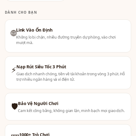
DÀNH CHO BẠN
Link Vào Ổn Định
🌐
Không lo bị chặn, nhiều đường truyền dự phòng, vào chơi
mượt mà.
Nạp Rút Siêu Tốc 3 Phút
⚡
Giao dịch nhanh chóng, tiền về tài khoản trong vòng 3 phút. Hỗ
trợ nhiều ngân hàng và ví điện tử.
Bảo Vệ Người Chơi
🛡
Cam kết công bằng, không gian lận, minh bạch mọi giao dịch.
1000+ Trò Chơi