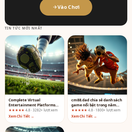
Vào Chơi
TIN TỨC MỚI NHẤT
Complete Virtual
cm88.dad chia sẻ danh sách
Entertainment Platforms
game nổi bật trong năm
with cm88.dad: A User
2026: những điều cần kiểm
★★★★★
4.8 · 3282+ lượt xem
★★★★★
4.8 · 1800+ lượt xem
Experience Audit
chứng trước khi tin
Xem Chi Tiết →
Xem Chi Tiết →