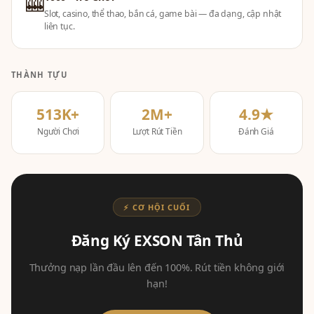
🎰
Slot, casino, thể thao, bắn cá, game bài — đa dạng, cập nhật
liên tục.
THÀNH TỰU
513K+
2M+
4.9★
Người Chơi
Lượt Rút Tiền
Đánh Giá
⚡ CƠ HỘI CUỐI
Đăng Ký EXSON Tân Thủ
Thưởng nạp lần đầu lên đến 100%. Rút tiền không giới
hạn!