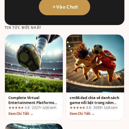
Vào Chơi
TIN TỨC MỚI NHẤT
Complete Virtual
cm88.dad chia sẻ danh sách
Entertainment Platforms
game nổi bật trong năm
with cm88.dad: A User
2026: những điều cần kiểm
★★★★★
4.8 · 2327+ lượt xem
★★★★★
4.8 · 3088+ lượt xem
Experience Audit
chứng trước khi tin
Xem Chi Tiết →
Xem Chi Tiết →