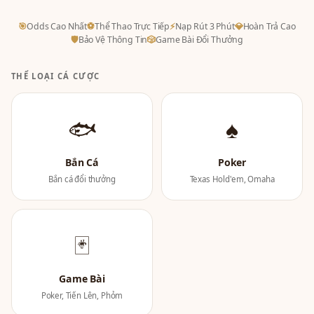
🎯
Odds Cao Nhất
⚽
Thể Thao Trực Tiếp
⚡
Nạp Rút 3 Phút
💎
Hoàn Trả Cao
🛡
Bảo Vệ Thông Tin
🎲
Game Bài Đổi Thưởng
THỂ LOẠI CÁ CƯỢC
🐟
♠
Bắn Cá
Poker
Bắn cá đổi thưởng
Texas Hold'em, Omaha
🃏
Game Bài
Poker, Tiến Lên, Phỏm