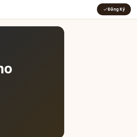
Đăng Ký
no