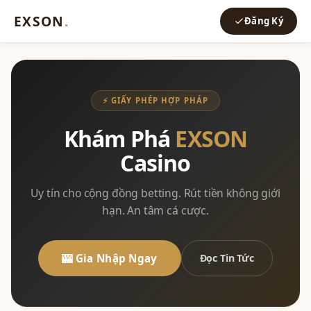
EXSON
.
Đăng Ký
⚡ GIẤY PHÉP HỢP PHÁP
Khám Phá
EXSON
Casino
Uy tín cho cộng đồng betting. Rút tiền không giới
hạn. An tâm cá cược.
🎰 Gia Nhập Ngay
Đọc Tin Tức