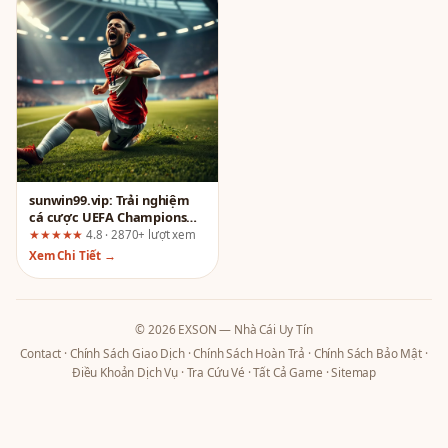
sunwin99.vip: Trải nghiệm
cá cược UEFA Champions
League dưới góc nhìn người
★★★★★
4.8 · 2870+ lượt xem
dùng lâu năm
Xem Chi Tiết →
© 2026 EXSON — Nhà Cái Uy Tín
Contact
·
Chính Sách Giao Dịch
·
Chính Sách Hoàn Trả
·
Chính Sách Bảo Mật
·
Điều Khoản Dịch Vụ
·
Tra Cứu Vé
·
Tất Cả Game
·
Sitemap