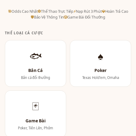
🎯
Odds Cao Nhất
⚽
Thể Thao Trực Tiếp
⚡
Nạp Rút 3 Phút
💎
Hoàn Trả Cao
🛡
Bảo Vệ Thông Tin
🎲
Game Bài Đổi Thưởng
THỂ LOẠI CÁ CƯỢC
🐟
♠
Bắn Cá
Poker
Bắn cá đổi thưởng
Texas Hold'em, Omaha
🃏
Game Bài
Poker, Tiến Lên, Phỏm