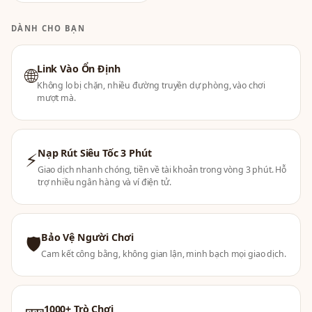
DÀNH CHO BẠN
Link Vào Ổn Định
🌐
Không lo bị chặn, nhiều đường truyền dự phòng, vào chơi
mượt mà.
Nạp Rút Siêu Tốc 3 Phút
⚡
Giao dịch nhanh chóng, tiền về tài khoản trong vòng 3 phút. Hỗ
trợ nhiều ngân hàng và ví điện tử.
Bảo Vệ Người Chơi
🛡
Cam kết công bằng, không gian lận, minh bạch mọi giao dịch.
1000+ Trò Chơi