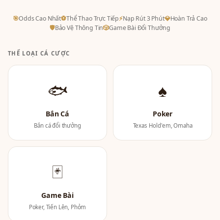
🎯
Odds Cao Nhất
⚽
Thể Thao Trực Tiếp
⚡
Nạp Rút 3 Phút
💎
Hoàn Trả Cao
🛡
Bảo Vệ Thông Tin
🎲
Game Bài Đổi Thưởng
THỂ LOẠI CÁ CƯỢC
🐟
♠
Bắn Cá
Poker
Bắn cá đổi thưởng
Texas Hold'em, Omaha
🃏
Game Bài
Poker, Tiến Lên, Phỏm