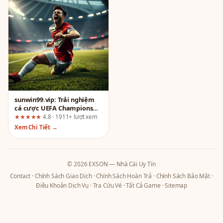
sunwin99.vip: Trải nghiệm
cá cược UEFA Champions
League dưới góc nhìn người
★★★★★
4.8 · 1911+ lượt xem
dùng lâu năm
Xem Chi Tiết →
© 2026 EXSON — Nhà Cái Uy Tín
Contact
·
Chính Sách Giao Dịch
·
Chính Sách Hoàn Trả
·
Chính Sách Bảo Mật
·
Điều Khoản Dịch Vụ
·
Tra Cứu Vé
·
Tất Cả Game
·
Sitemap