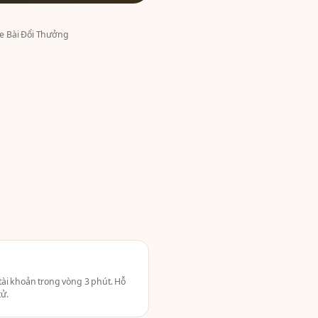
 Bài Đổi Thưởng
tài khoản trong vòng 3 phút. Hỗ
tử.