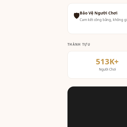
Bảo Vệ Người Chơi
🛡
Cam kết công bằng, không gia
THÀNH TỰU
513K+
Người Chơi