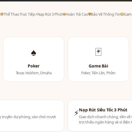
t
⚽
Thể Thao Trực Tiếp
⚡
Nạp Rút 3 Phút
💎
Hoàn Trả Cao
🛡
Bảo Vệ Thông Tin
🎲
Game
♠
🃏
Poker
Game Bài
Texas Hold'em, Omaha
Poker, Tiến Lên, Phỏm
Nạp Rút Siêu Tốc 3 Phút
⚡
g truyền dự phòng, vào chơi mượt
Giao dịch nhanh chóng, tiền về 
trợ nhiều ngân hàng và ví điện 