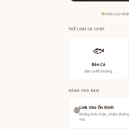
🎯
Odds Cao Nhấ
THỂ LOẠI CÁ CƯỢC
🐟
Bắn Cá
Bắn cá đổi thưởng
DÀNH CHO BẠN
Link Vào Ổn Định
🌐
Không lo bị chặn, nhiều đườn
mà.