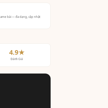
, game bài — đa dạng, cập nhật
4.9★
Đánh Giá