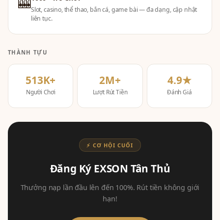
🎰
Slot, casino, thể thao, bắn cá, game bài — đa dạng, cập nhật
liên tục.
THÀNH TỰU
513K+
2M+
4.9★
Người Chơi
Lượt Rút Tiền
Đánh Giá
⚡ CƠ HỘI CUỐI
Đăng Ký EXSON Tân Thủ
Thưởng nạp lần đầu lên đến 100%. Rút tiền không giới
hạn!