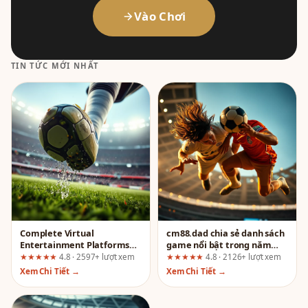
Vào Chơi
TIN TỨC MỚI NHẤT
Complete Virtual
cm88.dad chia sẻ danh sách
Entertainment Platforms
game nổi bật trong năm
with cm88.dad: A User
2026: những điều cần kiểm
★★★★★
4.8 · 2597+ lượt xem
★★★★★
4.8 · 2126+ lượt xem
Experience Audit
chứng trước khi tin
Xem Chi Tiết →
Xem Chi Tiết →