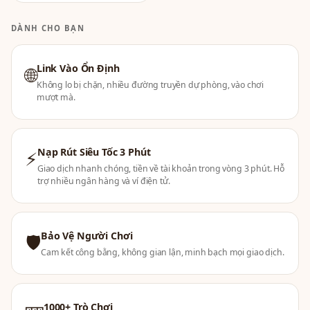
DÀNH CHO BẠN
Link Vào Ổn Định
🌐
Không lo bị chặn, nhiều đường truyền dự phòng, vào chơi
mượt mà.
Nạp Rút Siêu Tốc 3 Phút
⚡
Giao dịch nhanh chóng, tiền về tài khoản trong vòng 3 phút. Hỗ
trợ nhiều ngân hàng và ví điện tử.
Bảo Vệ Người Chơi
🛡
Cam kết công bằng, không gian lận, minh bạch mọi giao dịch.
1000+ Trò Chơi