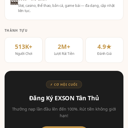
🎰
Slot, casino, thể thao, bắn cá, game bài — đa dạng, cập nhật
liên tục.
THÀNH TỰU
513K+
2M+
4.9★
Người Chơi
Lượt Rút Tiền
Đánh Giá
⚡ CƠ HỘI CUỐI
Đăng Ký EXSON Tân Thủ
Thưởng nạp lần đầu lên đến 100%. Rút tiền không giới
hạn!