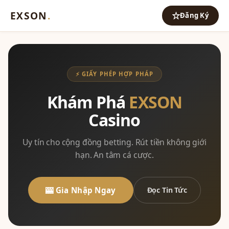
EXSON
.
Đăng Ký
⚡ GIẤY PHÉP HỢP PHÁP
Khám Phá
EXSON
Casino
Uy tín cho cộng đồng betting. Rút tiền không giới
hạn. An tâm cá cược.
🎰 Gia Nhập Ngay
Đọc Tin Tức