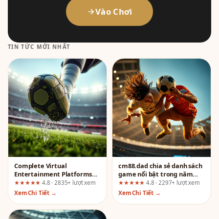
Vào Chơi
TIN TỨC MỚI NHẤT
Complete Virtual
cm88.dad chia sẻ danh sách
Entertainment Platforms
game nổi bật trong năm
with cm88.dad: A User
2026: những điều cần kiểm
★★★★★
4.8 · 2835+ lượt xem
★★★★★
4.8 · 2297+ lượt xem
Experience Audit
chứng trước khi tin
Xem Chi Tiết →
Xem Chi Tiết →