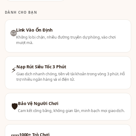
DÀNH CHO BẠN
Link Vào Ổn Định
🌐
Không lo bị chặn, nhiều đường truyền dự phòng, vào chơi
mượt mà.
Nạp Rút Siêu Tốc 3 Phút
⚡
Giao dịch nhanh chóng, tiền về tài khoản trong vòng 3 phút. Hỗ
trợ nhiều ngân hàng và ví điện tử.
Bảo Vệ Người Chơi
🛡
Cam kết công bằng, không gian lận, minh bạch mọi giao dịch.
1000+ Trò Chơi