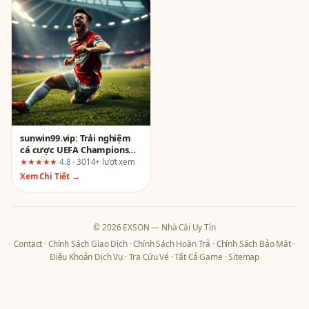
sunwin99.vip: Trải nghiệm
cá cược UEFA Champions
League dưới góc nhìn người
★★★★★
4.8 · 3014+ lượt xem
dùng lâu năm
Xem Chi Tiết →
© 2026 EXSON — Nhà Cái Uy Tín
Contact
·
Chính Sách Giao Dịch
·
Chính Sách Hoàn Trả
·
Chính Sách Bảo Mật
·
Điều Khoản Dịch Vụ
·
Tra Cứu Vé
·
Tất Cả Game
·
Sitemap