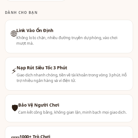
DÀNH CHO BẠN
Link Vào Ổn Định
🌐
Không lo bị chặn, nhiều đường truyền dự phòng, vào chơi
mượt mà.
Nạp Rút Siêu Tốc 3 Phút
⚡
Giao dịch nhanh chóng, tiền về tài khoản trong vòng 3 phút. Hỗ
trợ nhiều ngân hàng và ví điện tử.
Bảo Vệ Người Chơi
🛡
Cam kết công bằng, không gian lận, minh bạch mọi giao dịch.
1000+ Trò Chơi