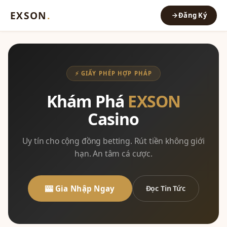
EXSON
.
Đăng Ký
⚡ GIẤY PHÉP HỢP PHÁP
Khám Phá
EXSON
Casino
Uy tín cho cộng đồng betting. Rút tiền không giới
hạn. An tâm cá cược.
🎰 Gia Nhập Ngay
Đọc Tin Tức