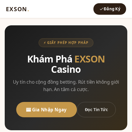
EXSON
.
Đăng Ký
⚡ GIẤY PHÉP HỢP PHÁP
Khám Phá
EXSON
Casino
Uy tín cho cộng đồng betting. Rút tiền không giới
hạn. An tâm cá cược.
🎰 Gia Nhập Ngay
Đọc Tin Tức