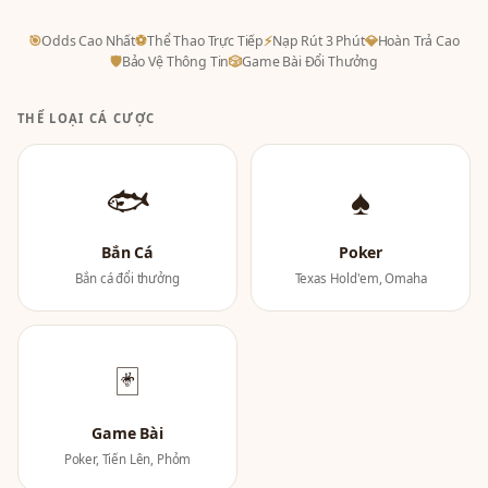
🎯
Odds Cao Nhất
⚽
Thể Thao Trực Tiếp
⚡
Nạp Rút 3 Phút
💎
Hoàn Trả Cao
🛡
Bảo Vệ Thông Tin
🎲
Game Bài Đổi Thưởng
THỂ LOẠI CÁ CƯỢC
🐟
♠
Bắn Cá
Poker
Bắn cá đổi thưởng
Texas Hold'em, Omaha
🃏
Game Bài
Poker, Tiến Lên, Phỏm