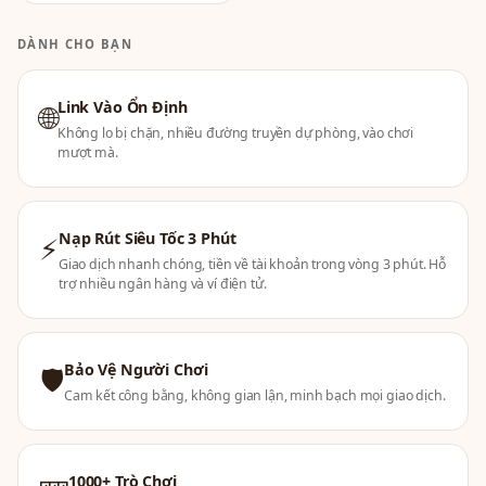
DÀNH CHO BẠN
Link Vào Ổn Định
🌐
Không lo bị chặn, nhiều đường truyền dự phòng, vào chơi
mượt mà.
Nạp Rút Siêu Tốc 3 Phút
⚡
Giao dịch nhanh chóng, tiền về tài khoản trong vòng 3 phút. Hỗ
trợ nhiều ngân hàng và ví điện tử.
Bảo Vệ Người Chơi
🛡
Cam kết công bằng, không gian lận, minh bạch mọi giao dịch.
1000+ Trò Chơi