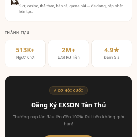
🎰
Slot, casino, thể thao, bắn cá, game bài — đa dạng, cập nhật
liên tục.
THÀNH TỰU
513K+
2M+
4.9★
Người Chơi
Lượt Rút Tiền
Đánh Giá
⚡ CƠ HỘI CUỐI
Đăng Ký EXSON Tân Thủ
Thưởng nạp lần đầu lên đến 100%. Rút tiền không giới
hạn!