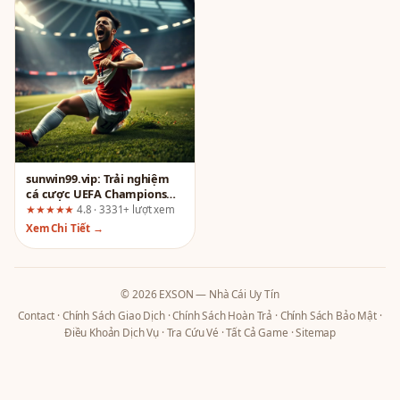
sunwin99.vip: Trải nghiệm
cá cược UEFA Champions
League dưới góc nhìn người
★★★★★
4.8 · 3331+ lượt xem
dùng lâu năm
Xem Chi Tiết →
© 2026 EXSON — Nhà Cái Uy Tín
Contact
·
Chính Sách Giao Dịch
·
Chính Sách Hoàn Trả
·
Chính Sách Bảo Mật
·
Điều Khoản Dịch Vụ
·
Tra Cứu Vé
·
Tất Cả Game
·
Sitemap