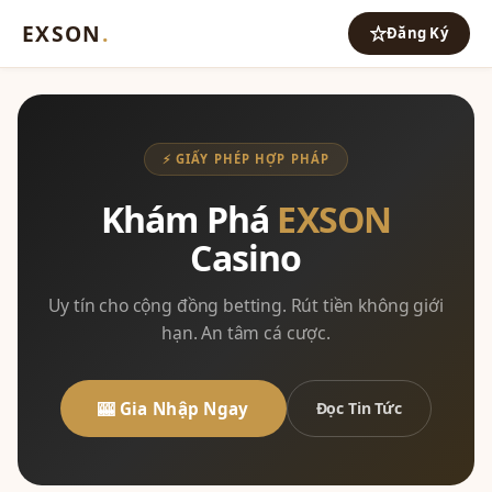
EXSON
.
Đăng Ký
⚡ GIẤY PHÉP HỢP PHÁP
Khám Phá
EXSON
Casino
Uy tín cho cộng đồng betting. Rút tiền không giới
hạn. An tâm cá cược.
🎰 Gia Nhập Ngay
Đọc Tin Tức