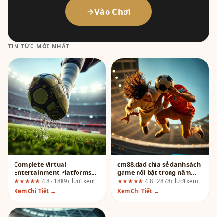
Vào Chơi
TIN TỨC MỚI NHẤT
Complete Virtual
cm88.dad chia sẻ danh sách
Entertainment Platforms
game nổi bật trong năm
with cm88.dad: A User
2026: những điều cần kiểm
★★★★★
4.8 · 1889+ lượt xem
★★★★★
4.8 · 2878+ lượt xem
Experience Audit
chứng trước khi tin
Xem Chi Tiết →
Xem Chi Tiết →