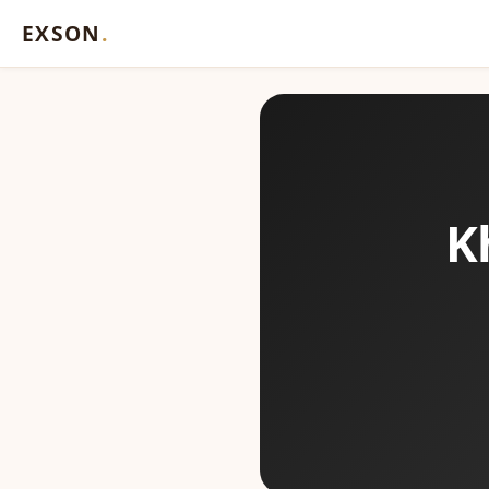
EXSON
.
K