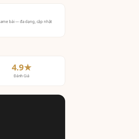
, game bài — đa dạng, cập nhật
4.9★
Đánh Giá