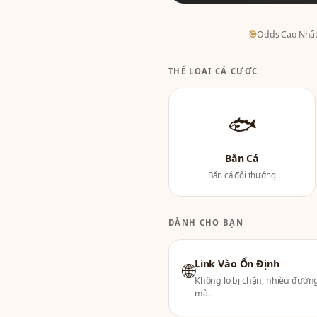
🎯
Odds Cao Nhấ
THỂ LOẠI CÁ CƯỢC
🐟
Bắn Cá
Bắn cá đổi thưởng
DÀNH CHO BẠN
Link Vào Ổn Định
🌐
Không lo bị chặn, nhiều đườn
mà.