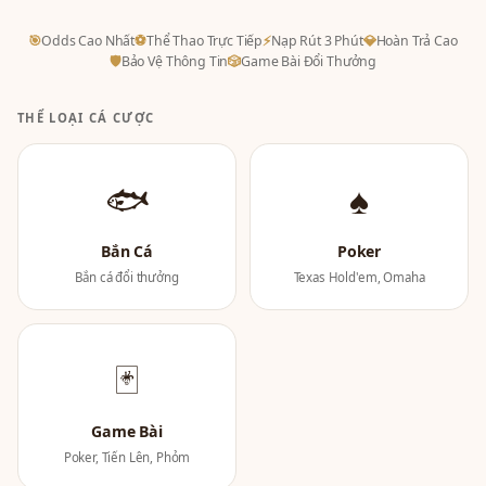
🎯
Odds Cao Nhất
⚽
Thể Thao Trực Tiếp
⚡
Nạp Rút 3 Phút
💎
Hoàn Trả Cao
🛡
Bảo Vệ Thông Tin
🎲
Game Bài Đổi Thưởng
THỂ LOẠI CÁ CƯỢC
🐟
♠
Bắn Cá
Poker
Bắn cá đổi thưởng
Texas Hold'em, Omaha
🃏
Game Bài
Poker, Tiến Lên, Phỏm