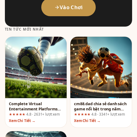
Vào Chơi
TIN TỨC MỚI NHẤT
Complete Virtual
cm88.dad chia sẻ danh sách
Entertainment Platforms
game nổi bật trong năm
with cm88.dad: A User
2026: những điều cần kiểm
★★★★★
4.8 · 2631+ lượt xem
★★★★★
4.8 · 3341+ lượt xem
Experience Audit
chứng trước khi tin
Xem Chi Tiết →
Xem Chi Tiết →