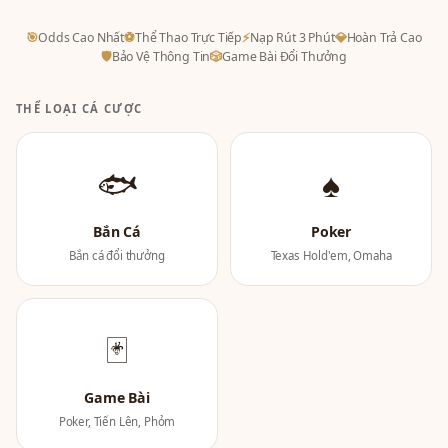
🎯
Odds Cao Nhất
⚽
Thể Thao Trực Tiếp
⚡
Nạp Rút 3 Phút
💎
Hoàn Trả Cao
🛡
Bảo Vệ Thông Tin
🎲
Game Bài Đổi Thưởng
THỂ LOẠI CÁ CƯỢC
🐟
♠
Bắn Cá
Poker
Bắn cá đổi thưởng
Texas Hold'em, Omaha
🃏
Game Bài
Poker, Tiến Lên, Phỏm