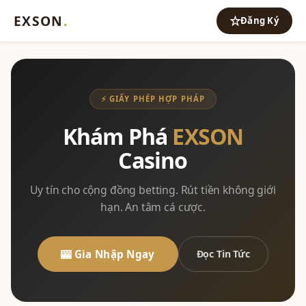
EXSON
.
Đăng Ký
⚡ GIẤY PHÉP HỢP PHÁP
Khám Phá
EXSON
Casino
Uy tín cho cộng đồng betting. Rút tiền không giới
hạn. An tâm cá cược.
🎰 Gia Nhập Ngay
Đọc Tin Tức