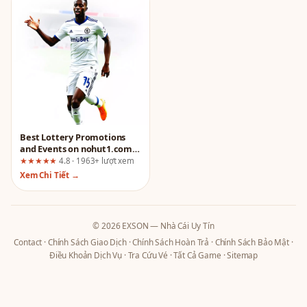
Best Lottery Promotions
and Events on nohut1.com:
A Critical Breakdown for
★★★★★
4.8 · 1963+ lượt xem
New, Regular, and Small-
Xem Chi Tiết →
Bankroll Players
© 2026 EXSON — Nhà Cái Uy Tín
Contact
·
Chính Sách Giao Dịch
·
Chính Sách Hoàn Trả
·
Chính Sách Bảo Mật
·
Điều Khoản Dịch Vụ
·
Tra Cứu Vé
·
Tất Cả Game
·
Sitemap