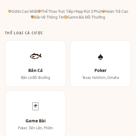
🎯
Odds Cao Nhất
⚽
Thể Thao Trực Tiếp
⚡
Nạp Rút 3 Phút
💎
Hoàn Trả Cao
🛡
Bảo Vệ Thông Tin
🎲
Game Bài Đổi Thưởng
THỂ LOẠI CÁ CƯỢC
🐟
♠
Bắn Cá
Poker
Bắn cá đổi thưởng
Texas Hold'em, Omaha
🃏
Game Bài
Poker, Tiến Lên, Phỏm