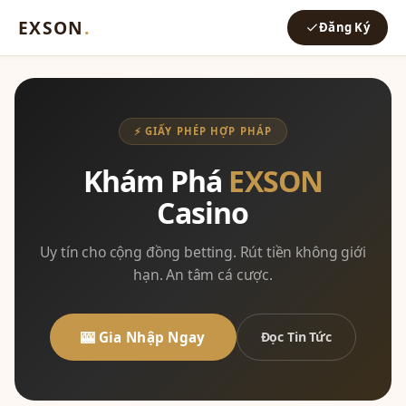
EXSON
.
Đăng Ký
⚡ GIẤY PHÉP HỢP PHÁP
Khám Phá
EXSON
Casino
Uy tín cho cộng đồng betting. Rút tiền không giới
hạn. An tâm cá cược.
🎰 Gia Nhập Ngay
Đọc Tin Tức