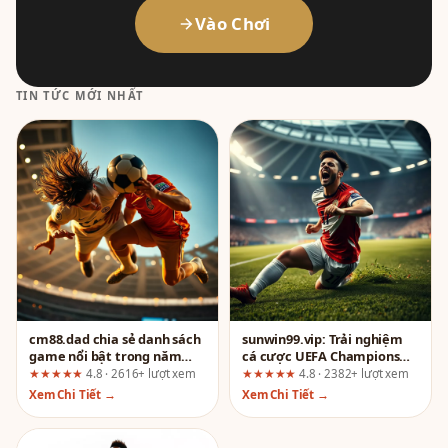
Vào Chơi
TIN TỨC MỚI NHẤT
cm88.dad chia sẻ danh sách
sunwin99.vip: Trải nghiệm
game nổi bật trong năm
cá cược UEFA Champions
2026: những điều cần kiểm
League dưới góc nhìn người
★★★★★
4.8 · 2616+ lượt xem
★★★★★
4.8 · 2382+ lượt xem
chứng trước khi tin
dùng lâu năm
Xem Chi Tiết →
Xem Chi Tiết →