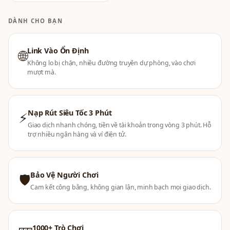
DÀNH CHO BẠN
Link Vào Ổn Định
🌐
Không lo bị chặn, nhiều đường truyền dự phòng, vào chơi
mượt mà.
Nạp Rút Siêu Tốc 3 Phút
⚡
Giao dịch nhanh chóng, tiền về tài khoản trong vòng 3 phút. Hỗ
trợ nhiều ngân hàng và ví điện tử.
Bảo Vệ Người Chơi
🛡
Cam kết công bằng, không gian lận, minh bạch mọi giao dịch.
1000+ Trò Chơi