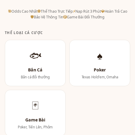
🎯
Odds Cao Nhất
⚽
Thể Thao Trực Tiếp
⚡
Nạp Rút 3 Phút
💎
Hoàn Trả Cao
🛡
Bảo Vệ Thông Tin
🎲
Game Bài Đổi Thưởng
THỂ LOẠI CÁ CƯỢC
🐟
♠
Bắn Cá
Poker
Bắn cá đổi thưởng
Texas Hold'em, Omaha
🃏
Game Bài
Poker, Tiến Lên, Phỏm