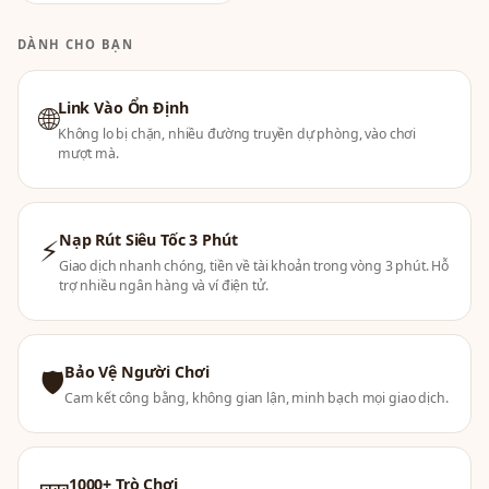
DÀNH CHO BẠN
Link Vào Ổn Định
🌐
Không lo bị chặn, nhiều đường truyền dự phòng, vào chơi
mượt mà.
Nạp Rút Siêu Tốc 3 Phút
⚡
Giao dịch nhanh chóng, tiền về tài khoản trong vòng 3 phút. Hỗ
trợ nhiều ngân hàng và ví điện tử.
Bảo Vệ Người Chơi
🛡
Cam kết công bằng, không gian lận, minh bạch mọi giao dịch.
1000+ Trò Chơi