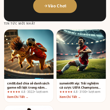
Vào Chơi
TIN TỨC MỚI NHẤT
cm88.dad chia sẻ danh sách
sunwin99.vip: Trải nghiệm
game nổi bật trong năm
cá cược UEFA Champions
2026: những điều cần kiểm
League dưới góc nhìn người
★★★★★
4.8 · 3022+ lượt xem
★★★★★
4.8 · 3100+ lượt xem
chứng trước khi tin
dùng lâu năm
Xem Chi Tiết →
Xem Chi Tiết →