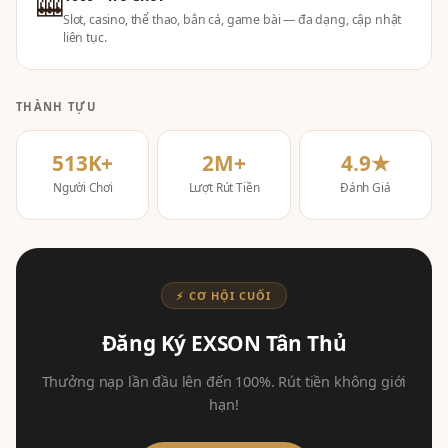
🎰
Slot, casino, thể thao, bắn cá, game bài — đa dạng, cập nhật
liên tục.
THÀNH TỰU
513K+
2M+
4.9★
Người Chơi
Lượt Rút Tiền
Đánh Giá
⚡ CƠ HỘI CUỐI
Đăng Ký EXSON Tân Thủ
Thưởng nạp lần đầu lên đến 100%. Rút tiền không giới
hạn!