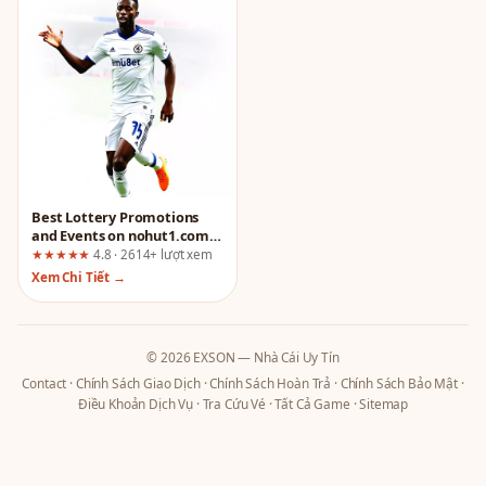
Best Lottery Promotions
and Events on nohut1.com:
A Critical Breakdown for
★★★★★
4.8 · 2614+ lượt xem
New, Regular, and Small-
Xem Chi Tiết →
Bankroll Players
© 2026 EXSON — Nhà Cái Uy Tín
Contact
·
Chính Sách Giao Dịch
·
Chính Sách Hoàn Trả
·
Chính Sách Bảo Mật
·
Điều Khoản Dịch Vụ
·
Tra Cứu Vé
·
Tất Cả Game
·
Sitemap