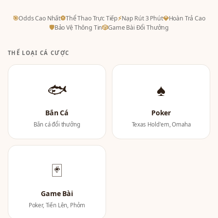
🎯
Odds Cao Nhất
⚽
Thể Thao Trực Tiếp
⚡
Nạp Rút 3 Phút
💎
Hoàn Trả Cao
🛡
Bảo Vệ Thông Tin
🎲
Game Bài Đổi Thưởng
THỂ LOẠI CÁ CƯỢC
🐟
♠
Bắn Cá
Poker
Bắn cá đổi thưởng
Texas Hold'em, Omaha
🃏
Game Bài
Poker, Tiến Lên, Phỏm