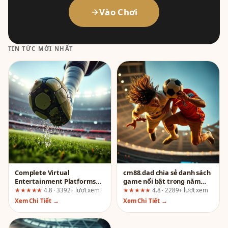
Vào Chơi
TIN TỨC MỚI NHẤT
Complete Virtual
cm88.dad chia sẻ danh sách
Entertainment Platforms
game nổi bật trong năm
with cm88.dad: A User
2026: những điều cần kiểm
★★★★★
4.8 · 3392+ lượt xem
★★★★★
4.8 · 2289+ lượt xem
Experience Audit
chứng trước khi tin
Xem Chi Tiết →
Xem Chi Tiết →