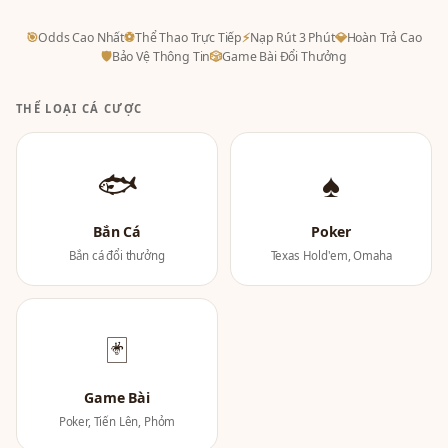
🎯
Odds Cao Nhất
⚽
Thể Thao Trực Tiếp
⚡
Nạp Rút 3 Phút
💎
Hoàn Trả Cao
🛡
Bảo Vệ Thông Tin
🎲
Game Bài Đổi Thưởng
THỂ LOẠI CÁ CƯỢC
🐟
♠
Bắn Cá
Poker
Bắn cá đổi thưởng
Texas Hold'em, Omaha
🃏
Game Bài
Poker, Tiến Lên, Phỏm