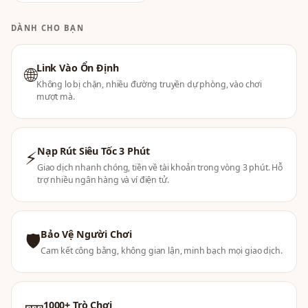
DÀNH CHO BẠN
Link Vào Ổn Định
🌐
Không lo bị chặn, nhiều đường truyền dự phòng, vào chơi
mượt mà.
Nạp Rút Siêu Tốc 3 Phút
⚡
Giao dịch nhanh chóng, tiền về tài khoản trong vòng 3 phút. Hỗ
trợ nhiều ngân hàng và ví điện tử.
Bảo Vệ Người Chơi
🛡
Cam kết công bằng, không gian lận, minh bạch mọi giao dịch.
1000+ Trò Chơi