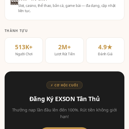
🎰
Slot, casino, thể thao, bắn cá, game bài — đa dạng, cập nhật
liên tục.
THÀNH TỰU
513K+
2M+
4.9★
Người Chơi
Lượt Rút Tiền
Đánh Giá
⚡ CƠ HỘI CUỐI
Đăng Ký EXSON Tân Thủ
Thưởng nạp lần đầu lên đến 100%. Rút tiền không giới
hạn!