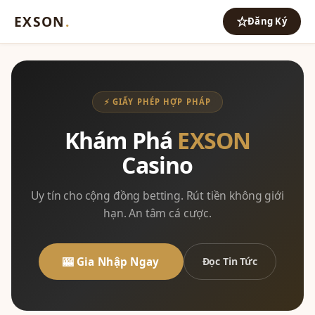
EXSON
.
Đăng Ký
⚡ GIẤY PHÉP HỢP PHÁP
Khám Phá
EXSON
Casino
Uy tín cho cộng đồng betting. Rút tiền không giới
hạn. An tâm cá cược.
🎰 Gia Nhập Ngay
Đọc Tin Tức