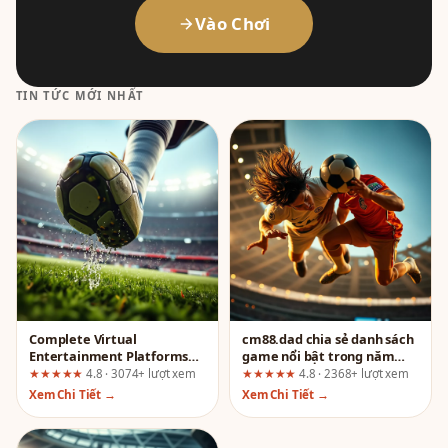
Vào Chơi
TIN TỨC MỚI NHẤT
Complete Virtual
cm88.dad chia sẻ danh sách
Entertainment Platforms
game nổi bật trong năm
with cm88.dad: A User
2026: những điều cần kiểm
★★★★★
4.8 · 3074+ lượt xem
★★★★★
4.8 · 2368+ lượt xem
Experience Audit
chứng trước khi tin
Xem Chi Tiết →
Xem Chi Tiết →